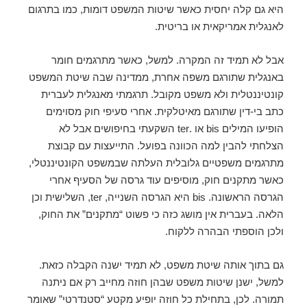
היא גם קלה יחסית כאשר שיטות המשפט דומות, כמו בתרגום
לאנגלית אמריקאית או בריטית.
אבל לא תמיד זה המקרה. למשל, כאשר מתרגמים חומר
באנגלית שתורגם משפה אחרת, ממדינה שבה שיטת המשפט
קונטיננטלית ולא משפט מקובל. תרגמתי מאנגלית לעברית
כתב בי-דין שתורגם מאיטלקית. אחרי סעיפי חוק מסוימים
הופיעו המילים bis או .ter השקעתי בחיפושים אבל לא
הצלחתי להבין למה הכוונה בפועל. התייעצות עם קבוצת
מתרגמים משפטיים גלובלית העלתה שבמשפט הקונטיננטלי,
כאשר מתקנים חוק, מוסיפים עוד גרסה של הסעיף אחרי
הגרסה הראשונה. bis היא הגרסה השנייה, ter, השלישית וכן
הלאה. בעברית אין מושג כזה כי פשוט “מתקנים” את החוק,
ולכן הוספתי הבהרה ללקוח.
גם בתוך אותה שיטת משפט, לא תמיד ישנה הקבלה כזאת.
למשל, ישנן שיטות משפט שבהן חוזה מחייב רק אם ניתנה
תמורה. לכן, בתחילת כל חוזה יופיע מקטע “סטנדרטי” שאומר